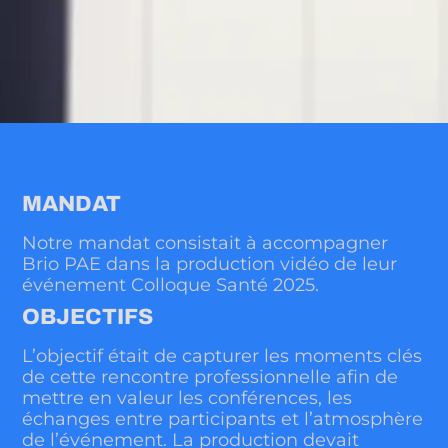
MANDAT
Notre mandat consistait à accompagner
Brio PAE dans la production vidéo de leur
événement Colloque Santé 2025.
OBJECTIFS
L’objectif était de capturer les moments clés
de cette rencontre professionnelle afin de
mettre en valeur les conférences, les
échanges entre participants et l’atmosphère
de l’événement. La production devait