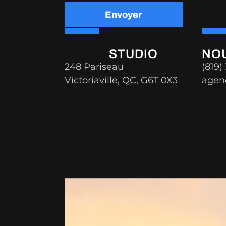
Envoyer
Alternative:
STUDIO
NO
248 Pariseau
(819)
Victoriaville, QC, G6T 0X3
agen